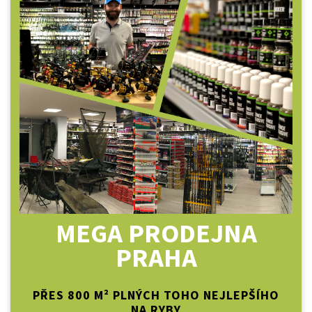
MEGA PRODEJNA
PRAHA
PŘES 800 M² PLNÝCH TOHO NEJLEPŠÍHO
NA RYBY