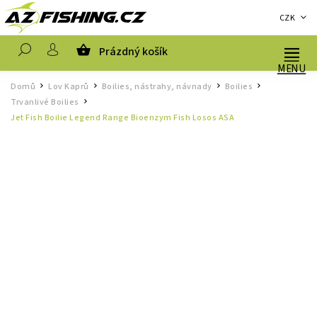
CZK
Prázdný košík
Hledat
Domů
Lov Kaprů
Boilies, nástrahy, návnady
Boilies
/
/
/
/
Trvanlivé Boilies
/
Jet Fish Boilie Legend Range Bioenzym Fish Losos ASA