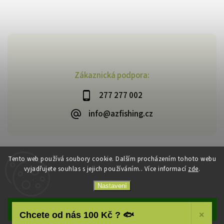
Zákaznická podpora:
277 277 002
info@azfishing.cz
Tento web používá soubory cookie. Dalším procházením tohoto webu
vyjadřujete souhlas s jejich používáním.. Více informací
zde
.
Copyright 2026
AzFishing.cz
. Všechna práva vyhrazena.
Vytvořil
Shoptet
| Design
Shoptak.cz
Nastavení
Souhlasím
Chcete od nás 100 Kč ? 🐟
×