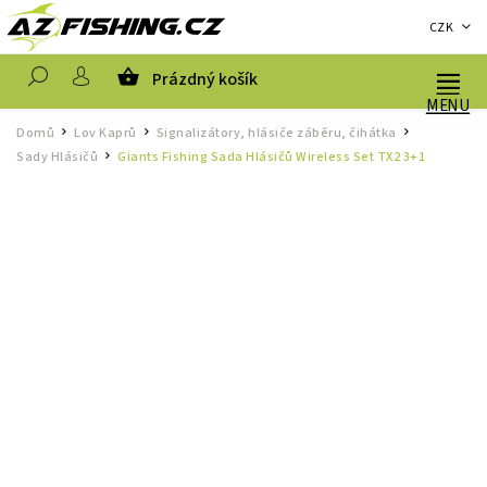
CZK
Prázdný košík
Hledat
Domů
Lov Kaprů
Signalizátory, hlásiče záběru, čihátka
/
/
/
Sady Hlásičů
Giants Fishing Sada Hlásičů Wireless Set TX2 3+1
/