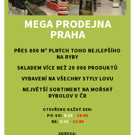
MEGA PRODEJNA
PRAHA
PŘES 800 M² PLNÝCH TOHO NEJLEPŠÍHO
NA RYBY
SKLADEM VÍCE NEŽ 20 000 PRODUKTŮ
VYBAVENÍ NA VŠECHNY STYLY LOVU
NEJVĚTŠÍ SORTIMENT NA MOŘSKÝ
RYBOLOV V ČR
OTEVŘENO KAŽDÝ DEN:
PO-SO:
8:30
-
19:00
NE:
8:30
-
12:00
ADRESA: