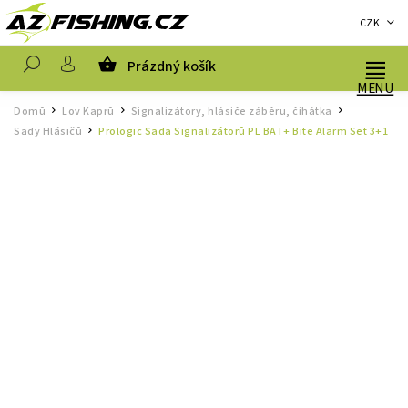
CZK
Prázdný košík
Hledat
Domů
Lov Kaprů
Signalizátory, hlásiče záběru, čihátka
/
/
/
Sady Hlásičů
Prologic Sada Signalizátorů PL BAT+ Bite Alarm Set 3+1
/