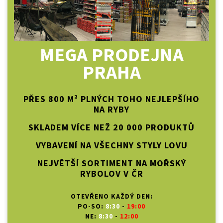
MEGA PRODEJNA
PRAHA
PŘES 800 M² PLNÝCH TOHO NEJLEPŠÍHO
NA RYBY
SKLADEM VÍCE NEŽ 20 000 PRODUKTŮ
VYBAVENÍ NA VŠECHNY STYLY LOVU
NEJVĚTŠÍ SORTIMENT NA MOŘSKÝ
RYBOLOV V ČR
OTEVŘENO KAŽDÝ DEN:
PO-SO:
8:30
-
19:00
NE:
8:30
-
12:00