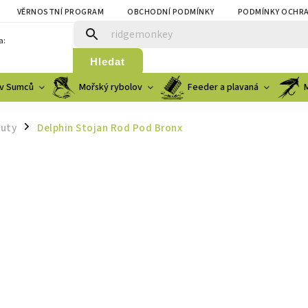
VĚRNOSTNÍ PROGRAM
OBCHODNÍ PODMÍNKY
PODMÍNKY OCHRA
a:
Hledat
v Sumců
Mořský rybolov
Feeder a plavaná
ruty
Delphin Stojan Rod Pod Bronx
/