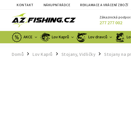
KONTAKT
NÁKUPNÍ RÁDCE
REKLAMACE A VRÁCENÍ ZBOŽÍ
Zákaznická podpor
277 277 002
AKCE
Lov Kaprů
Lov dravců
Lo
Domů
Lov Kaprů
Stojany, Vidličky
Stojany na p
/
/
/