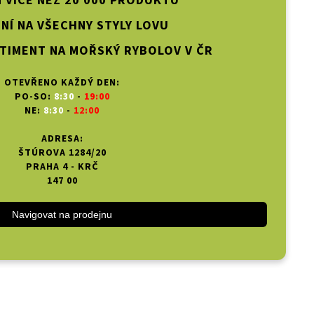
 VÍCE NEŽ 20 000 PRODUKTŮ
NÍ NA VŠECHNY STYLY LOVU
TIMENT NA MOŘSKÝ RYBOLOV V ČR
OTEVŘENO KAŽDÝ DEN:
PO-SO:
8:30
-
19:00
NE:
8:30
-
12:00
ADRESA:
ŠTÚROVA 1284/20
PRAHA 4 - KRČ
147 00
Navigovat na prodejnu