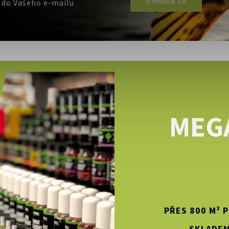
Přihlásit se
e do Vašeho e-mailu
MEG
PŘES 800 M² 