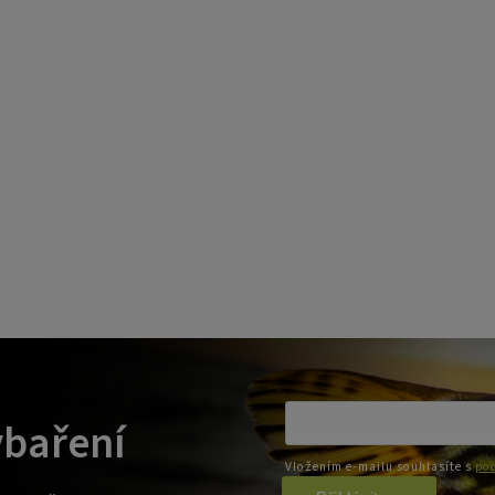
ybaření
Vložením e-mailu souhlasíte s
pod