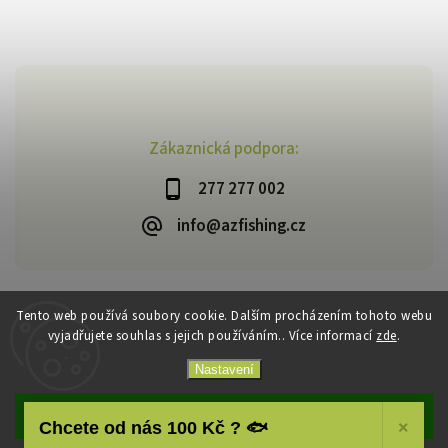
Zákaznická podpora:
277 277 002
info@azfishing.cz
Tento web používá soubory cookie. Dalším procházením tohoto webu
vyjadřujete souhlas s jejich používáním.. Více informací
zde
.
Copyright 2026
AzFishing.cz
. Všechna práva vyhrazena.
Vytvořil
Shoptet
| Design
Shoptak.cz
Nastavení
Souhlasím
Chcete od nás 100 Kč ? 🐟
×