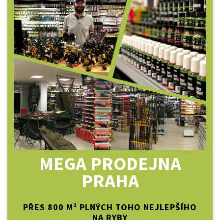
MEGA PRODEJNA
PRAHA
PŘES 800 M² PLNÝCH TOHO NEJLEPŠÍHO
NA RYBY