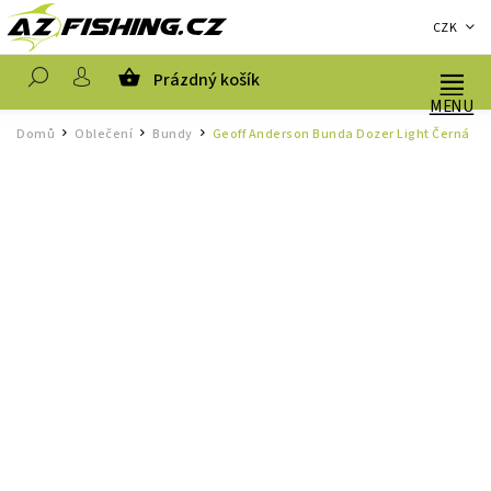
CZK
Prázdný košík
Hledat
Domů
Oblečení
Bundy
Geoff Anderson Bunda Dozer Light Černá
/
/
/