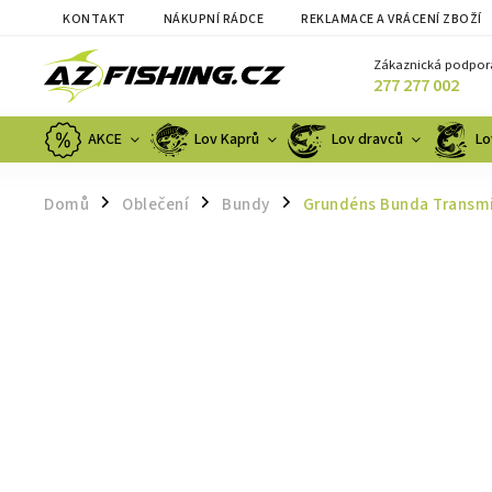
KONTAKT
NÁKUPNÍ RÁDCE
REKLAMACE A VRÁCENÍ ZBOŽÍ
Zákaznická podpor
277 277 002
AKCE
Lov Kaprů
Lov dravců
Lo
Domů
Oblečení
Bundy
Grundéns Bunda Transmi
/
/
/