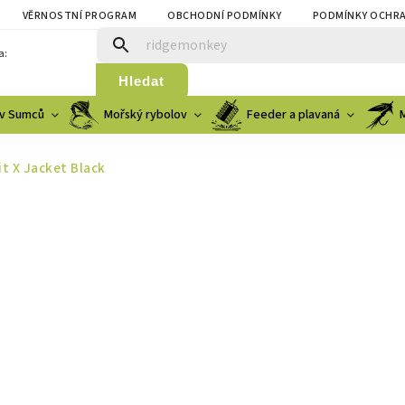
VĚRNOSTNÍ PROGRAM
OBCHODNÍ PODMÍNKY
PODMÍNKY OCHRA
a:
Hledat
v Sumců
Mořský rybolov
Feeder a plavaná
t X Jacket Black