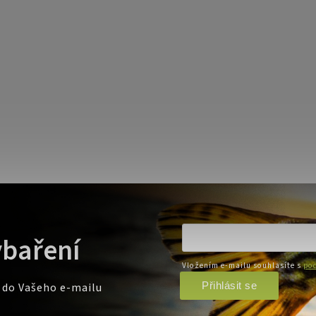
ybaření
Vložením e-mailu souhlasíte s
pod
Přihlásit se
e do Vašeho e-mailu