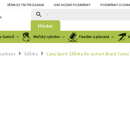
VĚRNOSTNÍ PROGRAM
OBCHODNÍ PODMÍNKY
PODMÍNKY OCHRA
a:
Hledat
v Sumců
Mořský rybolov
Feeder a plavaná
ocarbony
Šňůrky
Carp Spirit Šňůrka Re-action Braid Cam
/
/