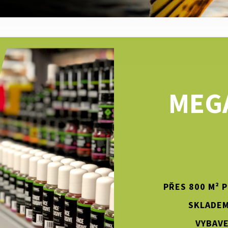
MEG
PŘES 800 M² 
SKLADEM
VYBAVE