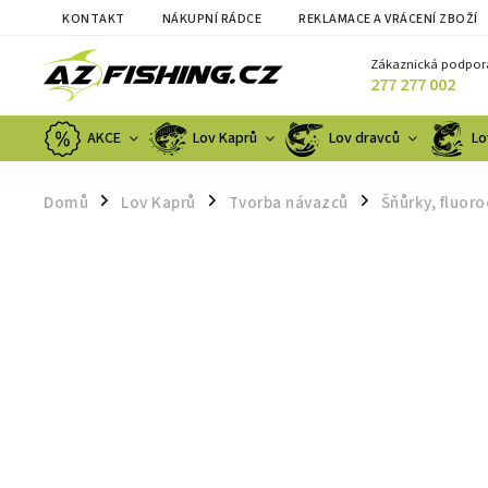
KONTAKT
NÁKUPNÍ RÁDCE
REKLAMACE A VRÁCENÍ ZBOŽÍ
Zákaznická podpor
277 277 002
AKCE
Lov Kaprů
Lov dravců
Lo
Domů
Lov Kaprů
Tvorba návazců
Šňůrky, fluor
/
/
/