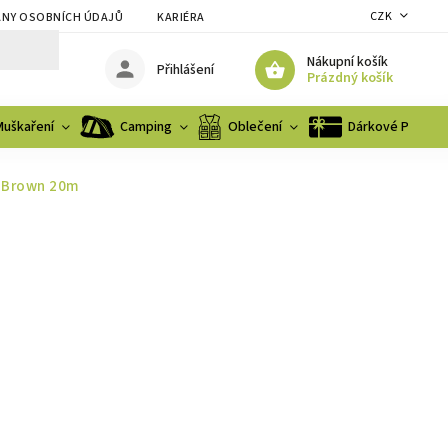
CZK
NY OSOBNÍCH ÚDAJŮ
KARIÉRA
Nákupní košík
Přihlášení
Prázdný košík
Muškaření
Camping
Oblečení
Dárkové Poukaz
o Brown 20m