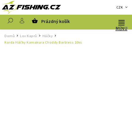
CZK
Prázdný košík
Hledat
Domů
Lov Kaprů
Háčky
/
/
/
Korda Háčky Kamakura Choddy Barbless 10ks