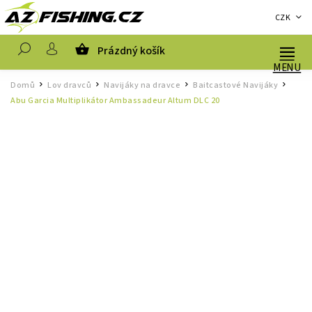
CZK
Prázdný košík
Hledat
Domů
Lov dravců
Navijáky na dravce
Baitcastové Navijáky
/
/
/
/
Abu Garcia Multiplikátor Ambassadeur Altum DLC 20