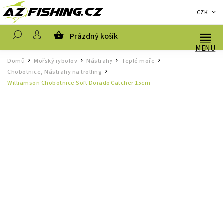
CZK
Prázdný košík
Hledat
Domů
Mořský rybolov
Nástrahy
Teplé moře
/
/
/
/
Chobotnice, Nástrahy na trolling
/
Williamson Chobotnice Soft Dorado Catcher 15cm