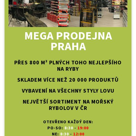
MEGA PRODEJNA
PRAHA
PŘES 800 M² PLNÝCH TOHO NEJLEPŠÍHO
NA RYBY
SKLADEM VÍCE NEŽ 20 000 PRODUKTŮ
VYBAVENÍ NA VŠECHNY STYLY LOVU
NEJVĚTŠÍ SORTIMENT NA MOŘSKÝ
RYBOLOV V ČR
OTEVŘENO KAŽDÝ DEN:
PO-SO:
8:30
-
19:00
NE:
8:30
-
12:00