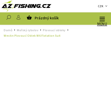
CZK
Prázdný košík
Hledat
Domů
Mořský rybolov
Plovoucí obleky
/
/
/
Westin Plovoucí Oblek W6 Flotation Suit