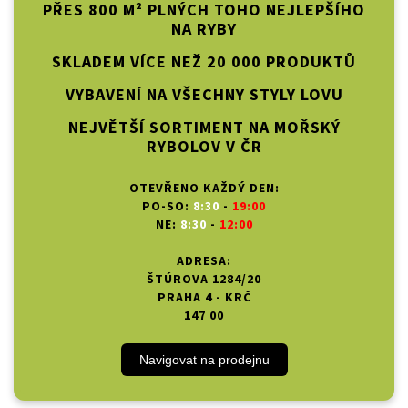
PŘES 800 M² PLNÝCH TOHO NEJLEPŠÍHO
NA RYBY
SKLADEM VÍCE NEŽ 20 000 PRODUKTŮ
VYBAVENÍ NA VŠECHNY STYLY LOVU
NEJVĚTŠÍ SORTIMENT NA MOŘSKÝ
RYBOLOV V ČR
OTEVŘENO KAŽDÝ DEN:
PO-SO:
8:30
-
19:00
NE:
8:30
-
12:00
ADRESA:
ŠTÚROVA 1284/20
PRAHA 4 - KRČ
147 00
Navigovat na prodejnu