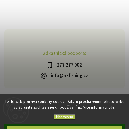
Zákaznická podpora:
277 277 002
info@azfishing.cz
Tento web používá soubory cookie. Dalším procházením tohoto webu
vyjadřujete souhlas s jejich používáním.. Více informací
zde
.
Copyright 2026
AzFishing.cz
. Všechna práva vyhrazena.
Vytvořil
Shoptet
| Design
Shoptak.cz
Nastavení