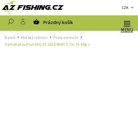
CZK
Prázdný košík
Hledat
Domů
Mořský rybolov
Pruty na moře
/
/
/
Gamakatsu Prut AKILAS 2018 90XH 2,7m 15-60g v