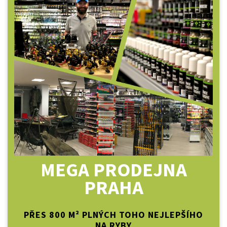
MEGA PRODEJNA
PRAHA
PŘES 800 M² PLNÝCH TOHO NEJLEPŠÍHO
NA RYBY