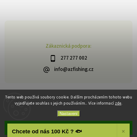
Zákaznická podpora:
277 277 002
info@azfishing.cz
Tento web používá soubory cookie. Dalším procházením tohoto webu
vyjadřujete souhlas s jejich používáním.. Více informací
zde
.
Copyright 2026
AzFishing.cz
. Všechna práva vyhrazena.
Vytvořil
Shoptet
| Design
Shoptak.cz
Nastavení
Souhlasím
Chcete od nás 100 Kč ? 🐟
×