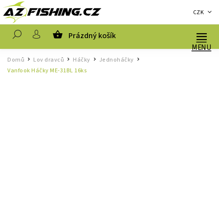
CZK
Prázdný košík
Hledat
Domů
Lov dravců
Háčky
Jednoháčky
/
/
/
/
Vanfook Háčky ME-31BL 16ks