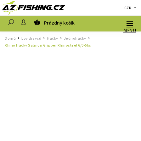
CZK
Prázdný košík
Hledat
Domů
Lov dravců
Háčky
Jednoháčky
/
/
/
/
Rhino Háčky Salmon Gripper Rhinosteel 6/0-5ks