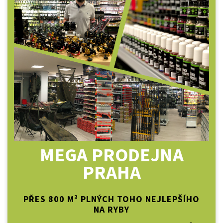
MEGA PRODEJNA
PRAHA
PŘES 800 M² PLNÝCH TOHO NEJLEPŠÍHO
NA RYBY