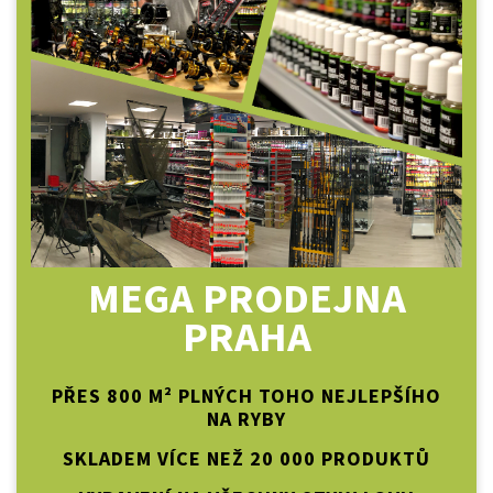
MEGA PRODEJNA
PRAHA
PŘES 800 M² PLNÝCH TOHO NEJLEPŠÍHO
NA RYBY
SKLADEM VÍCE NEŽ 20 000 PRODUKTŮ