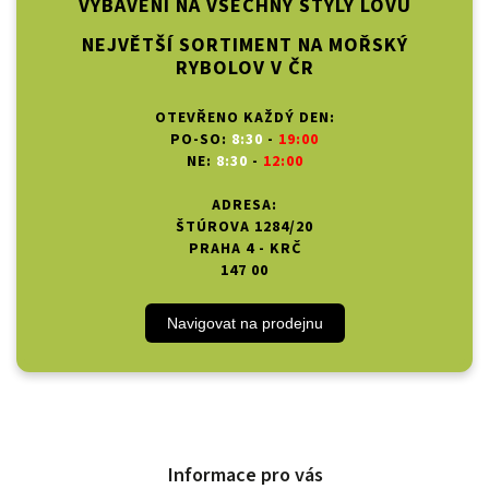
VYBAVENÍ NA VŠECHNY STYLY LOVU
NEJVĚTŠÍ SORTIMENT NA MOŘSKÝ
RYBOLOV V ČR
OTEVŘENO KAŽDÝ DEN:
PO-SO:
8:30
-
19:00
NE:
8:30
-
12:00
ADRESA:
ŠTÚROVA 1284/20
PRAHA 4 - KRČ
147 00
Navigovat na prodejnu
Informace pro vás