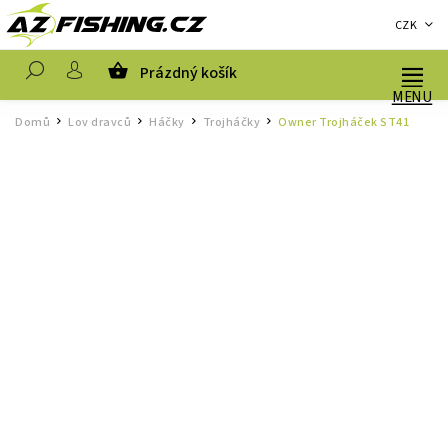
CZK
Prázdný košík
Hledat
Domů
Lov dravců
Háčky
Trojháčky
Owner Trojháček ST41
/
/
/
/