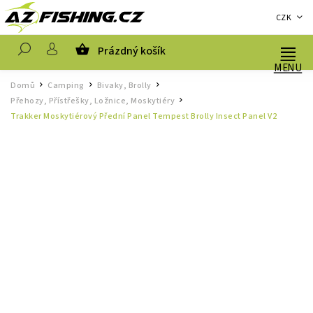
CZK
Prázdný košík
Hledat
Domů
Camping
Bivaky, Brolly
/
/
/
Přehozy, Přístřešky, Ložnice, Moskytiéry
/
Trakker Moskytiérový Přední Panel Tempest Brolly Insect Panel V2