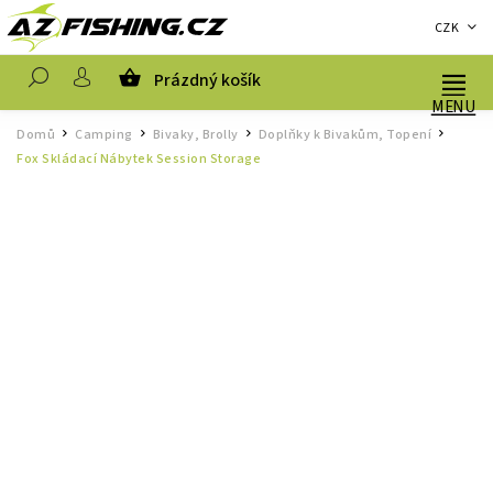
CZK
Prázdný košík
Hledat
Domů
Camping
Bivaky, Brolly
Doplňky k Bivakům, Topení
/
/
/
/
Fox Skládací Nábytek Session Storage