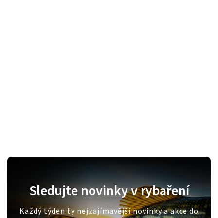
Sledujte novinky v rybaření
Každý týden ty nejzajímavější novinky a akce do