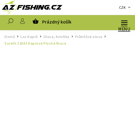
CZK
Prázdný košík
Hledat
Domů
Lov Kaprů
Olova, Krmítka
Průběžná olova
/
/
/
/
Suretti Zátěž Kaprová Plochá Bruce