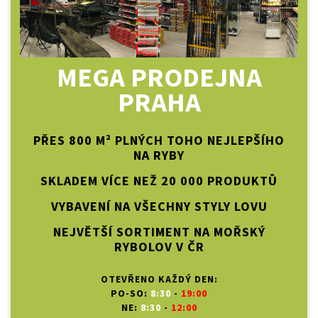
MEGA PRODEJNA
PRAHA
PŘES 800 M² PLNÝCH TOHO NEJLEPŠÍHO
NA RYBY
SKLADEM VÍCE NEŽ 20 000 PRODUKTŮ
VYBAVENÍ NA VŠECHNY STYLY LOVU
NEJVĚTŠÍ SORTIMENT NA MOŘSKÝ
RYBOLOV V ČR
OTEVŘENO KAŽDÝ DEN:
PO-SO:
8:30
-
19:00
NE:
8:30
-
12:00