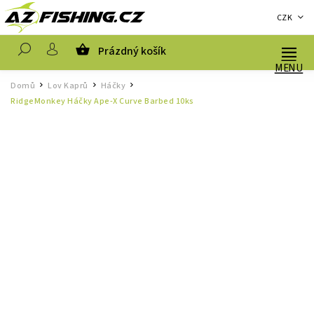
CZK
Prázdný košík
Hledat
Domů
Lov Kaprů
Háčky
/
/
/
RidgeMonkey Háčky Ape-X Curve Barbed 10ks