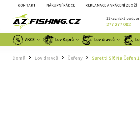
KONTAKT
NÁKUPNÍ RÁDCE
REKLAMACE A VRÁCENÍ ZBOŽÍ
Zákaznická podpor
277 277 002
AKCE
Lov Kaprů
Lov dravců
Lo
Domů
Lov dravců
Čeřeny
Suretti Síť Na Čeřen
/
/
/