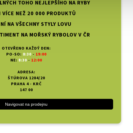
PLNÝCH TOHO NEJLEPŠÍHO NA RYBY
 VÍCE NEŽ 20 000 PRODUKTŮ
NÍ NA VŠECHNY STYLY LOVU
TIMENT NA MOŘSKÝ RYBOLOV V ČR
OTEVŘENO KAŽDÝ DEN:
PO-SO:
8:30
-
19:00
NE:
8:30
-
12:00
ADRESA:
ŠTÚROVA 1284/20
PRAHA 4 - KRČ
147 00
Navigovat na prodejnu