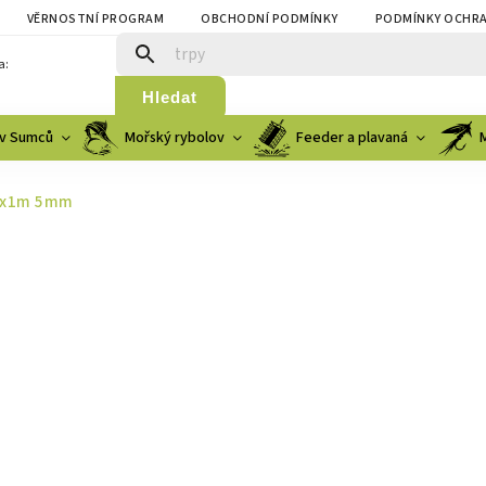
VĚRNOSTNÍ PROGRAM
OBCHODNÍ PODMÍNKY
PODMÍNKY OCHRA
a:
Hledat
v Sumců
Mořský rybolov
Feeder a plavaná
 1x1m 5mm