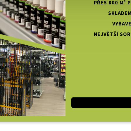
PŘES 800 M² 
SKLADEM
VYBAVE
NEJVĚTŠÍ SOR