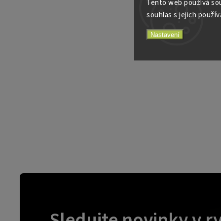
Tento web používá sou
souhlas s jejich použív
Nastavení
Sledujte novinky v r