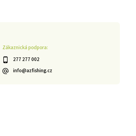
Zákaznická podpora:
277 277 002
info@azfishing.cz