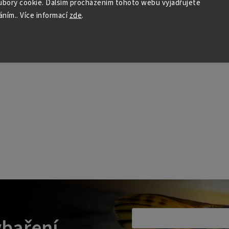
bory cookie. Dalším procházením tohoto webu vyjadřujete
áním.. Více informací
zde
.
ybaření