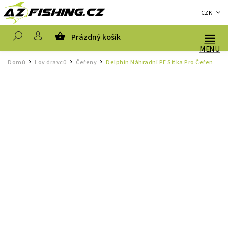
CZK
Prázdný košík
Hledat
Domů
Lov dravců
Čeřeny
Delphin Náhradní PE Síťka Pro Čeřen
/
/
/