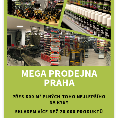
MEGA PRODEJNA
PRAHA
PŘES 800 M² PLNÝCH TOHO NEJLEPŠÍHO
NA RYBY
SKLADEM VÍCE NEŽ 20 000 PRODUKTŮ