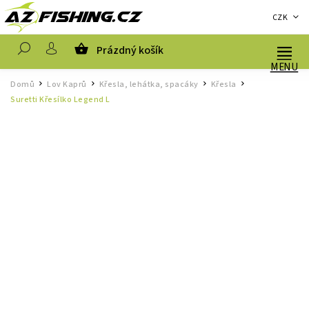
CZK
Prázdný košík
Hledat
Domů
Lov Kaprů
Křesla, lehátka, spacáky
Křesla
/
/
/
/
Suretti Křesílko Legend L