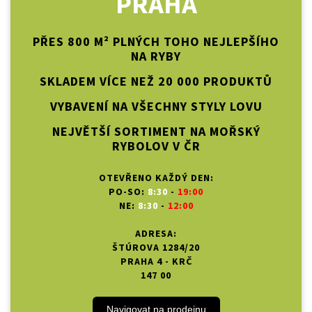
PRAHA
PŘES 800 M² PLNÝCH TOHO NEJLEPŠÍHO
NA RYBY
SKLADEM VÍCE NEŽ 20 000 PRODUKTŮ
VYBAVENÍ NA VŠECHNY STYLY LOVU
NEJVĚTŠÍ SORTIMENT NA MOŘSKÝ
RYBOLOV V ČR
OTEVŘENO KAŽDÝ DEN:
PO-SO:
8:30
-
19:00
NE:
8:30
-
12:00
ADRESA:
ŠTÚROVA 1284/20
PRAHA 4 - KRČ
147 00
Navigovat na prodejnu