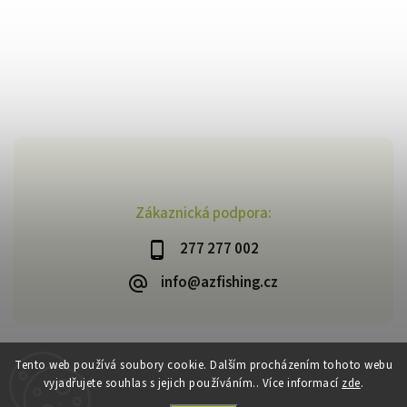
Zákaznická podpora:
277 277 002
info@azfishing.cz
Tento web používá soubory cookie. Dalším procházením tohoto webu
vyjadřujete souhlas s jejich používáním.. Více informací
zde
.
Copyright 2026
AzFishing.cz
. Všechna práva vyhrazena.
Vytvořil
Shoptet
| Design
Shoptak.cz