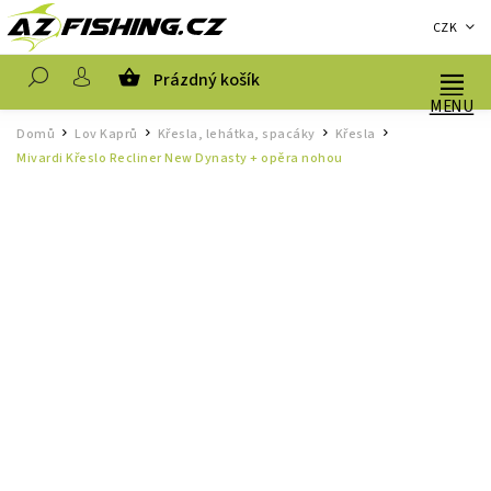
CZK
Prázdný košík
Hledat
Domů
Lov Kaprů
Křesla, lehátka, spacáky
Křesla
/
/
/
/
Mivardi Křeslo Recliner New Dynasty + opěra nohou