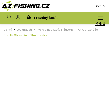
CZK
Prázdný košík
Hledat
Domů
Lov dravců
Tvorba návazců, Bižuterie
Olova, zátěže
/
/
/
/
Suretti Olovo Drop Shot Oválný