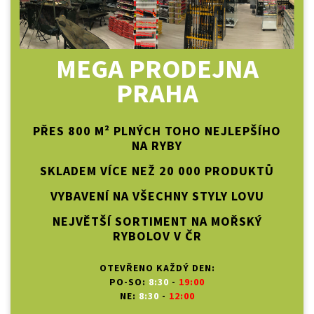
MEGA PRODEJNA
PRAHA
PŘES 800 M² PLNÝCH TOHO NEJLEPŠÍHO
NA RYBY
SKLADEM VÍCE NEŽ 20 000 PRODUKTŮ
VYBAVENÍ NA VŠECHNY STYLY LOVU
NEJVĚTŠÍ SORTIMENT NA MOŘSKÝ
RYBOLOV V ČR
OTEVŘENO KAŽDÝ DEN:
PO-SO:
8:30
-
19:00
NE:
8:30
-
12:00