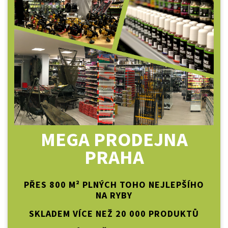
MEGA PRODEJNA
PRAHA
PŘES 800 M² PLNÝCH TOHO NEJLEPŠÍHO
NA RYBY
SKLADEM VÍCE NEŽ 20 000 PRODUKTŮ