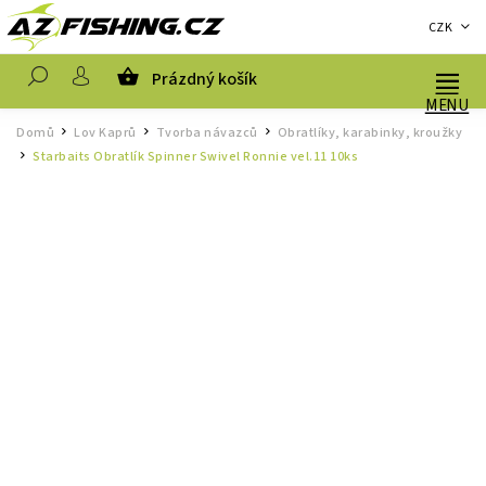
CZK
Prázdný košík
Hledat
Domů
Lov Kaprů
Tvorba návazců
Obratlíky, karabinky, kroužky
/
/
/
Starbaits Obratlík Spinner Swivel Ronnie vel.11 10ks
/