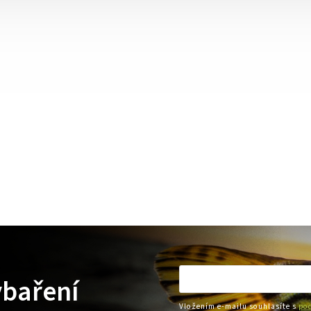
ybaření
Vložením e-mailu souhlasíte s
pod