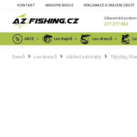
KONTAKT
NÁKUPNÍ RÁDCE
REKLAMACE A VRÁCENÍ ZBOŽÍ
Zákaznická podpor
277 277 002
AKCE
Lov Kaprů
Lov dravců
Lo
Domů
Lov dravců
Vláčecí nástrahy
Třpytky, Pla
/
/
/