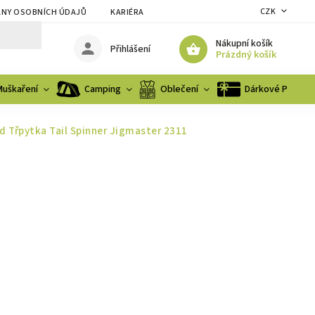
CZK
NY OSOBNÍCH ÚDAJŮ
KARIÉRA
Nákupní košík
Přihlášení
Prázdný košík
Muškaření
Camping
Oblečení
Dárkové Poukaz
d Třpytka Tail Spinner Jigmaster 2311