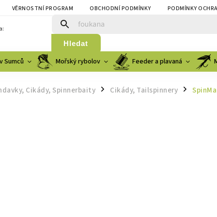
VĚRNOSTNÍ PROGRAM
OBCHODNÍ PODMÍNKY
PODMÍNKY OCHRA
a:
Hledat
v Sumců
Mořský rybolov
Feeder a plavaná
ndavky, Cikády, Spinnerbaity
Cikády, Tailspinnery
SpinMa
/
/