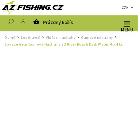
CZK
Prázdný košík
Hledat
Domů
Lov dravců
Vláčecí nástrahy
Gumové nástrahy
/
/
/
/
Savage Gear Gumová Nástraha 3D River Roach Dark Water Mix 4 ks