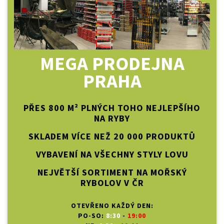
MEGA PRODEJNA
PRAHA
PŘES 800 M² PLNÝCH TOHO NEJLEPŠÍHO
NA RYBY
SKLADEM VÍCE NEŽ 20 000 PRODUKTŮ
VYBAVENÍ NA VŠECHNY STYLY LOVU
NEJVĚTŠÍ SORTIMENT NA MOŘSKÝ
RYBOLOV V ČR
OTEVŘENO KAŽDÝ DEN:
PO-SO:
8:30
-
19:00