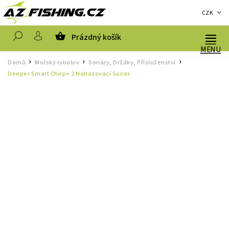
CZK
Prázdný košík
Hledat
Domů
Mořský rybolov
Sonary, Držáky, Příslušenství
/
/
/
Deeper Smart Chirp+ 2 Nahazovací Sonar