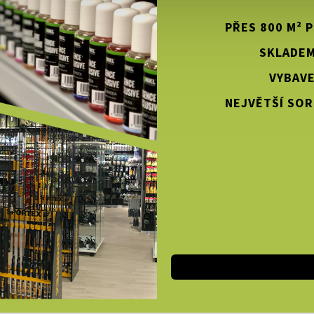
PŘES 800 M² 
SKLADEM
VYBAVE
NEJVĚTŠÍ SOR