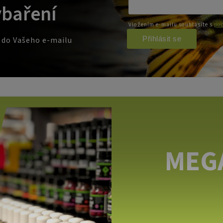
ybaření
Vložením e-mailu souhlasíte s
pod
Přihlásit se
e do Vašeho e-mailu
MEG