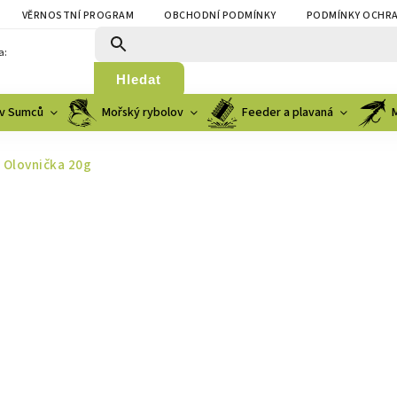
VĚRNOSTNÍ PROGRAM
OBCHODNÍ PODMÍNKY
PODMÍNKY OCHRA
a:
Hledat
v Sumců
Mořský rybolov
Feeder a plavaná
 Olovnička 20g