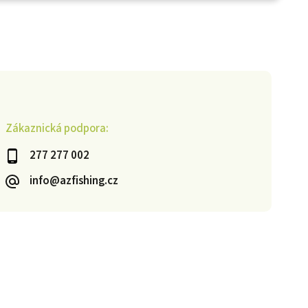
Zákaznická podpora:
277 277 002
info@azfishing.cz