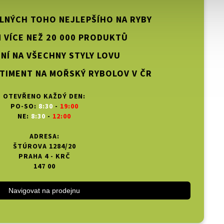
PLNÝCH TOHO NEJLEPŠÍHO NA RYBY
 VÍCE NEŽ 20 000 PRODUKTŮ
NÍ NA VŠECHNY STYLY LOVU
TIMENT NA MOŘSKÝ RYBOLOV V ČR
OTEVŘENO KAŽDÝ DEN:
PO-SO:
8:30
-
19:00
NE:
8:30
-
12:00
ADRESA:
ŠTÚROVA 1284/20
PRAHA 4 - KRČ
147 00
Navigovat na prodejnu