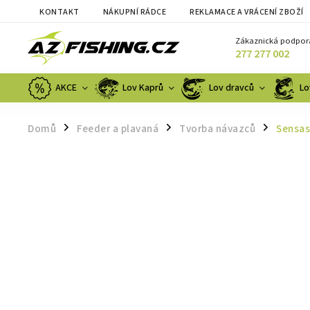
KONTAKT
NÁKUPNÍ RÁDCE
REKLAMACE A VRÁCENÍ ZBOŽÍ
Zákaznická podpor
277 277 002
AKCE
Lov Kaprů
Lov dravců
Lo
Domů
Feeder a plavaná
Tvorba návazců
Sensas
/
/
/