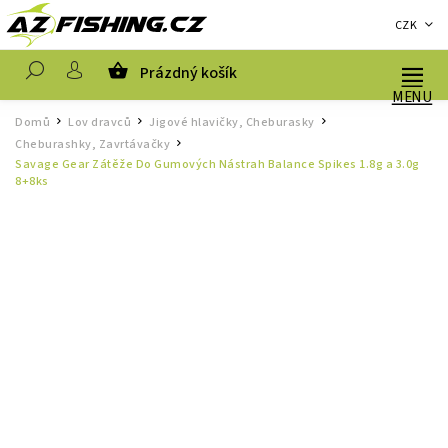
CZK
Prázdný košík
Hledat
Domů
Lov dravců
Jigové hlavičky, Cheburasky
/
/
/
Cheburashky, Zavrtávačky
/
Savage Gear Zátěže Do Gumových Nástrah Balance Spikes 1.8g a 3.0g
8+8ks