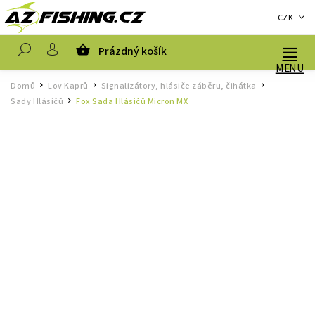
CZK
Prázdný košík
Hledat
Domů
Lov Kaprů
Signalizátory, hlásiče záběru, čihátka
/
/
/
Sady Hlásičů
Fox Sada Hlásičů Micron MX
/