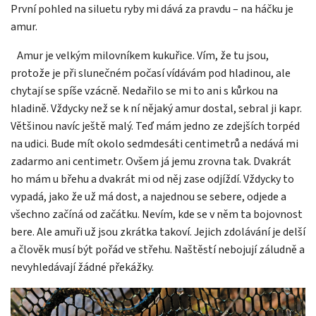
První pohled na siluetu ryby mi dává za pravdu – na háčku je
amur.
Amur je velkým milovníkem kukuřice. Vím, že tu jsou,
protože je při slunečném počasí vídávám pod hladinou, ale
chytají se spíše vzácně. Nedařilo se mi to ani s kůrkou na
hladině. Vždycky než se k ní nějaký amur dostal, sebral ji kapr.
Většinou navíc ještě malý. Teď mám jedno ze zdejších torpéd
na udici. Bude mít okolo sedmdesáti centimetrů a nedává mi
zadarmo ani centimetr. Ovšem já jemu zrovna tak. Dvakrát
ho mám u břehu a dvakrát mi od něj zase odjíždí. Vždycky to
vypadá, jako že už má dost, a najednou se sebere, odjede a
všechno začíná od začátku. Nevím, kde se v něm ta bojovnost
bere. Ale amuři už jsou zkrátka takoví. Jejich zdolávání je delší
a člověk musí být pořád ve střehu. Naštěstí nebojují záludně a
nevyhledávají žádné překážky.