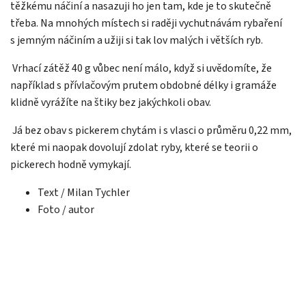
těžkému náčiní a nasazuji ho jen tam, kde je to skutečně
třeba. Na mnohých místech si raději vychutnávám rybaření
s jemným náčiním a užiji si tak lov malých i větších ryb.
Vrhací zátěž 40 g vůbec není málo, když si uvědomíte, že
například s přívlačovým prutem obdobné délky i gramáže
klidně vyrážíte na štiky bez jakýchkoli obav.
Já bez obav s pickerem chytám i s vlasci o průměru 0,22 mm,
které mi naopak dovolují zdolat ryby, které se teorii o
pickerech hodně vymykají.
Text / Milan Tychler
Foto / autor