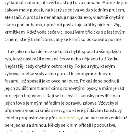
vyškrabat nahoru, ale věřte... stojí to za námahu. Mám zde jen
takový malý plácek, na který se sotva vejdu s jedním prutem,
ale stačí. A protože nenahazuji nijak daleko, vlastně chytám
skoro pod nohama, úplně mi postačuje krátký picker s 25g
krmítkem. Když voda teče víc, používám třicítku s plastovým
trnem, který brání tomu, aby se krmítko posouvalo po dně.
Tak jako na každé řece se tu dá chytit spousta všelijakých
ryb, když nastražíte masné červy nebo nějakou tu žížalku.
Nejčastěji tady chytám ostroretky. To jsou ryby, kterým
vyhovují mělké vody a dno porostlé jemnými zelenými
řasami, jež spásají jako ovce na louce. Pokaždé se podivuji
jejich zvláštním tlamičkám s rohovitými pysky a mám je rád
pro jejich bojovnost. Dají se tu chytit i kousky přes 40 cm a
jejich lov s jemným nářadím je opravdu zábava. Vždycky si
připravím vnadicí směs s červy, do které přidávám toustový
chleba propasírovaný přes
hrubé síto
, a po pár nahozeních už
bere jedna za druhou. Někdy se k nim přidají i podoustve,