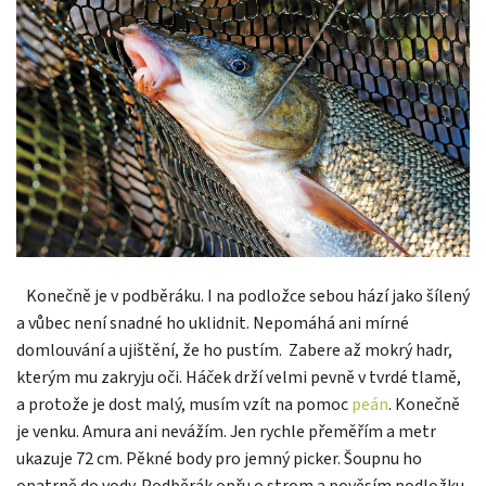
Konečně je v podběráku. I na podložce sebou hází jako šílený
a vůbec není snadné ho uklidnit. Nepomáhá ani mírné
domlouvání a ujištění, že ho pustím.
Zabere až mokrý hadr,
kterým mu zakryju oči. Háček drží velmi pevně v tvrdé tlamě,
a protože je dost malý, musím vzít na pomoc
peán
. Konečně
je venku. Amura ani nevážím. Jen rychle přeměřím a metr
ukazuje 72 cm. Pěkné body pro jemný picker. Šoupnu ho
opatrně do vody. Podběrák opřu o strom a pověsím podložku