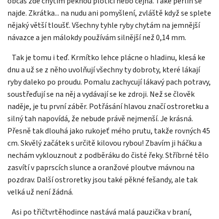
občas zde chytím pěknou plotici nebo cejna. Také perlín se
najde. Zkrátka... na nudu ani pomyšlení, zvláště když se splete
nějaký větší tloušť. Všechny tyhle ryby chytám na jemnější
návazce a jen málokdy používám silnější než 0,14 mm.
Tak je tomu i teď. Krmítko lehce plácne o hladinu, klesá ke
dnu a už se z něho uvolňují všechny ty dobroty, které lákají
ryby daleko po proudu. Pomalu zachycují lákavý pach potravy,
soustřeďují se na něj a vydávají se ke zdroji. Než se člověk
naděje, je tu první záběr. Potřásání hlavou značí ostroretku a
silný tah napovídá, že nebude právě nejmenší. Je krásná.
Přesně tak dlouhá jako rukojeť mého prutu, takže rovných 45
cm. Skvělý začátek s určitě kilovou rybou! Zbavím ji háčku a
nechám vyklouznout z podběráku do čisté řeky. Stříbrné tělo
zasvítí v paprscích slunce a oranžové ploutve mávnou na
pozdrav. Další ostroretky jsou také pěkné fešandy, ale tak
velká už není žádná.
Asi po třičtvrtěhodince nastává malá pauzička v braní,