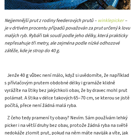
Nejjemnější prut z rodiny feederových prutů –
winklepicker
–
je v drtivém procentu případů považován za prut určený k lovu
malých ryb. Rybáři tak soudí podle jeho délky, která prakticky
nepřesahuje tři metry, ale zejména podle nízké odhozové
zátěže, kde je strop do 40 g.
Jenže 40 g vůbec není málo, když si uvědomíte, že například
s přívlačovým prutem obdobné délky i gramáže klidně
vyrážíte na štiky bez jakýchkoli obav, že by dravec mohl prut
polámat. A štika v délce takových 65–70 cm, se kterou se jistě
počítá, přece není žádná malá ryba.
Z čeho tedy pramení ty obavy? Nevím. Sám používám lehký
picker i na větší druhy bez obav, protože žádná ryba na světě
nedokáže zlomit prut, pokud na něm máte naviják a víte, jak