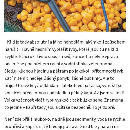
Klid je tady absolutní a já ho nehodlám jakýmkoli způsobem
narušit. Hlavně nesmím vyplašit ryby, které jsou tu na klid
zvyklé. Ptáci už dávno spustili svůj koncert a někde vpravo
ode mě se pod břehem cachtá vodní slípka zelenonohá.
Sleduji klidnou hladinu a pátrám po jakékoli přítomnosti ryb.
Zatím se nic neděje. Žádný pohyb, žádné bublinky. Ale to
přijde! Právě když odkládám dalekohled na tašku, vymrští se
kousíček přede mnou nad hladinu pěkný kapr. Až jsem se lekl!
Velká vzácnost vidět rybu vyskočit tak blízko sebe. Znamená
to jediné – kapři tady jsou a cítí se bezpečně. To je dobré.
Není zde příliš hluboko, na dně jsou sedimenty, voda se rychle
prohřívá a kapři určitě hledají potravu. Snad brzy narazí na