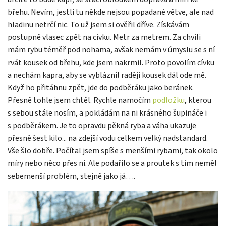
břehu. Nevím, jestli tu někde nejsou popadané větve, ale nad
hladinu netrčí nic. To už jsem si ověřil dříve. Získávám
postupně vlasec zpět na cívku. Metr za metrem. Za chvíli
mám rybu téměř pod nohama, avšak nemám v úmyslu se s ní
rvát kousek od břehu, kde jsem nakrmil. Proto povolím cívku
a nechám kapra, aby se vybláznil raději kousek dál ode mě.
Když ho přitáhnu zpět, jde do podběráku jako beránek.
Přesně tohle jsem chtěl. Rychle namočím
podložku
, kterou
s sebou stále nosím, a pokládám na ni krásného šupináče i
s podběrákem. Je to opravdu pěkná ryba a váha ukazuje
přesně šest kilo... na zdejší vodu celkem velký nadstandard.
Vše šlo dobře. Počítal jsem spíše s menšími rybami, tak okolo
míry nebo něco přes ni. Ale podařilo se a proutek s tím neměl
sebemenší problém, stejně jako já….