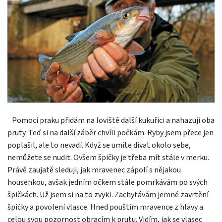
Pomocí praku přidám na loviště další kukuřici a nahazuji oba
pruty. Teď si na další záběr chvíli počkám. Ryby jsem přece jen
poplašil, ale to nevadí. Když se umíte dívat okolo sebe,
nemůžete se nudit. Ovšem špičky je třeba mít stále v merku.
Právě zaujatě sleduji, jak mravenec zápolí s nějakou
housenkou, avšak jedním očkem stále pomrkávám po svých
špičkách. Už jsem si na to zvykl. Zachytávám jemné zavrtění
špičky a povolení vlasce. Hned pouštím mravence z hlavy a
celou svou pozornost obracím k prutu. Vidím, jak se vlasec