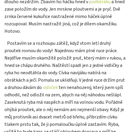
dlouho nezdržím. Zbavím ho háčku hned v
podběráku
a hned
zase položím do vody. Jen mrskne ploutvemi a je pryč. Dvě
zrnka červené kukuřice nastražené mimo háček úplně
rozcupoval. Musím nastražit jiná, což je dílem okamžiku.
Hotovo.
Postavím se a rozhoupu zátěž, když vtom letí druhý
proutek rovnou do vody!
Najednou mám plné ruce práce.
Nejdříve musím okamžitě položit prut, který mám v rukou, a
hned se chápu druhého. Naštěstí spadl jen z jedné vidličky a
ryba ho neodtáhla do vody. Cívka navijáku nabírá na
obrátkách a ječí. Pomalu se uklidňuji. V jedné ruce držím prut
a druhou dávám do
vidliček
ten nenahozený, který jsem spíš
odhodil, než odložil na zem, abych na něj náhodou nešlápl.
Zaseknutá ryba má naspěch a míří na volnou vodu. Pořádně
ohýbá proutek, ale o něj nemám ani nejmenší obavy. Když je
můj protivník asi dvacet metrů od břehu, přibrzdím cívku
tlakem prstu tak, že ji pomaloučku úplně zastavím. Ryba,
určitě to bude kapr, se stáčí obloukem doprava a míří ke