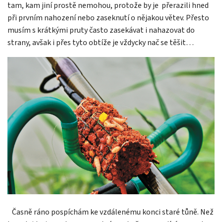
tam, kam jiní prostě nemohou, protože by je
přerazili hned
při prvním nahození nebo zaseknutí o nějakou větev. Přesto
musím s krátkými pruty často zasekávat i nahazovat do
strany, avšak i přes tyto obtíže je vždycky nač se těšit…
Časně ráno pospíchám ke vzdálenému konci staré tůně. Než