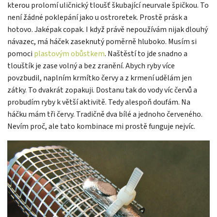
kterou prolomí uličnický tloušť škubající neurvale špičkou. To
není žádné poklepání jako u ostroretek. Prostě prásk a
hotovo. Jaképak copak. I když právě nepoužívám nijak dlouhý
návazec, má háček zaseknutý poměrně hluboko. Musím si
pomoci
plastovým obůstkem
. Naštěstí to jde snadno a
tlouštík je zase volný a bez zranění. Abych ryby více
povzbudil, naplním krmítko červy a z krmení udělám jen
zátky. To dvakrát zopakuji. Dostanu tak do vody víc červů a
probudím ryby k větší aktivitě. Tedy alespoň doufám. Na
háčku mám tři červy. Tradičně dva bílé a jednoho červeného.
Nevím proč, ale tato kombinace mi prostě funguje nejvíc.