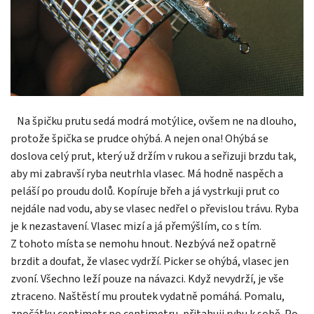
Na špičku prutu sedá modrá motýlice, ovšem ne na dlouho,
protože špička se prudce ohýbá. A nejen ona! Ohýbá se
doslova celý prut, který už držím v rukou a seřizuji brzdu tak,
aby mi zabravší ryba neutrhla vlasec. Má hodně naspěch a
peláší po proudu dolů. Kopíruje břeh a já vystrkuji prut co
nejdále nad vodu, aby se vlasec nedřel o převislou trávu. Ryba
je k nezastavení. Vlasec mizí a já přemýšlím, co s tím.
Z tohoto místa se nemohu hnout. Nezbývá než opatrně
brzdit a doufat, že vlasec vydrží. Picker se ohýbá, vlasec jen
zvoní. Všechno leží pouze na návazci. Když nevydrží, je vše
ztraceno. Naštěstí mu proutek vydatně pomáhá. Pomalu,
zpočátku centimetr po centimetru, přitahuji rybu k sobě. Po