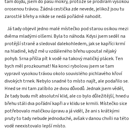
tam dojdu, jsem do pasu mokrý, protože se prodírám vysokou
orosenou trávou. Žádná cestička zde nevede, jelikož jsou tu
zarostlé břehy a nikde se nedá pořádně nahodit.
Já tady objevil jedno malé místečko pod starou osikou mezi
dvěma mladými olšemi. Byla to náhoda. Kdysi jsem seděl na
protější straně a sledoval dalekohledem, jak se kapříci krmí
na hladině, když mě u vzdáleného břehu upoutal nějaký
pohyb. Srna přišla pít k vodě na takový maličký plácek. Ten
bych měl prozkoumat! Na konci rybolovu jsem se tam
vypravil vysokou trávou okolo souvislého pichlavého křoví
divokých trnek. Nebylo snadné to místo najít, ale podařilo se.
Hned se mi tam zalíbilo ze dvou důvodů. Jednak jsem věděl,
že tady budu mít absolutní klid, ale co bylo důležitější, hned u
břehu stáli dva pořádní kapři a v klidu se krmili. Místečko sice
potřebovalo maličkou úpravu a já viděl, že ani s krátkými
pruty to tady nebude jednoduché, avšak v danou chvíli na této
vodě neexistovalo lepší místo.