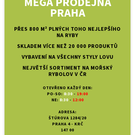
MEGA PRODEJNA
PRAHA
PŘES 800 M² PLNÝCH TOHO NEJLEPŠÍHO
NA RYBY
SKLADEM VÍCE NEŽ 20 000 PRODUKTŮ
VYBAVENÍ NA VŠECHNY STYLY LOVU
NEJVĚTŠÍ SORTIMENT NA MOŘSKÝ
RYBOLOV V ČR
OTEVŘENO KAŽDÝ DEN:
PO-SO:
8:30
-
19:00
NE:
8:30
-
12:00
ADRESA:
ŠTÚROVA 1284/20
PRAHA 4 - KRČ
147 00