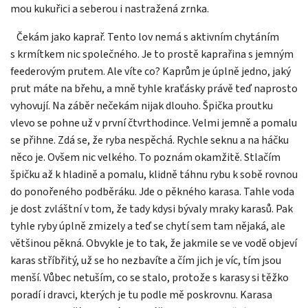
mou kukuřici a seberou i nastražená zrnka.
Čekám jako kaprař. Tento lov nemá s aktivním chytáním
s krmítkem nic společného. Je to prostě kaprařina s jemným
feederovým prutem. Ale víte co? Kaprům je úplně jedno, jaký
prut máte na břehu, a mně tyhle kraťásky právě teď naprosto
vyhovují. Na záběr nečekám nijak dlouho. Špička proutku
vlevo se pohne už v první čtvrthodince. Velmi jemně a pomalu
se přihne. Zdá se, že ryba nespěchá. Rychle seknu a na háčku
něco je. Ovšem nic velkého. To poznám okamžitě. Stlačím
špičku až k hladině a pomalu, klidně táhnu rybu k sobě rovnou
do ponořeného podběráku. Jde o pěkného karasa. Tahle voda
je dost zvláštní v tom, že tady kdysi bývaly mraky karasů. Pak
tyhle ryby úplně zmizely a teď se chytí sem tam nějaká, ale
většinou pěkná. Obvykle je to tak, že jakmile se ve vodě objeví
karas stříbřitý, už se ho nezbavíte a čím jich je víc, tím jsou
menší. Vůbec netuším, co se stalo, protože s karasy si těžko
poradí i dravci, kterých je tu podle mě poskrovnu. Karasa