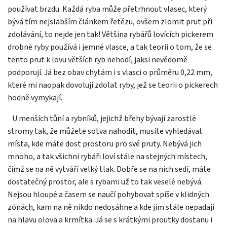
používat brzdu. Každá ryba může přetrhnout vlasec, který
bývá tím nejslabším článkem řetězu, ovšem zlomit prut při
zdolávání, to nejde jen tak! Většina rybářů lovících pickerem
drobné ryby používá i jemné vlasce, a tak teorii o tom, že se
tento prut k lovu větších ryb nehodí, jaksi nevědomě
podporují. Já bez obav chytám i s vlasci o průměru 0,22 mm,
které mi naopak dovolují zdolat ryby, jež se teorii o pickerech
hodně vymykají.
U menších tůní a rybníků, jejichž břehy bývají zarostlé
stromy tak, že můžete sotva nahodit, musíte vyhledávat
místa, kde máte dost prostoru pro své pruty. Nebývá jich
mnoho, a tak všichni rybáři loví stále na stejných místech,
čímž se na ně vytváří velký tlak. Dobře se na nich sedí, máte
dostatečný prostor, ale s rybami už to tak veselé nebývá.
Nejsou hloupé a časem se naučí pohybovat spíše v klidných
zónách, kam na ně nikdo nedosáhne a kde jim stále nepadají
na hlavu olova a krmítka. Já se s krátkými proutky dostanu i