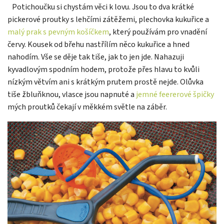
Potichoučku si chystám věci k lovu. Jsou to dva krátké
pickerové proutky s lehčími zátěžemi, plechovka kukuřice a
malý prak s pevným košíčkem
, který používám pro vnadění
červy. Kousek od břehu nastřílím něco kukuřice a hned
nahodím. Vše se děje tak tiše, jak to jen jde. Nahazuji
kyvadlovým spodním hodem, protože přes hlavu to kvůli
nízkým větvím ani s krátkým prutem prostě nejde. Olůvka
tiše žbluňknou, vlasce jsou napnuté a
jemné feererové špičky
mých proutků čekají v měkkém světle na záběr.