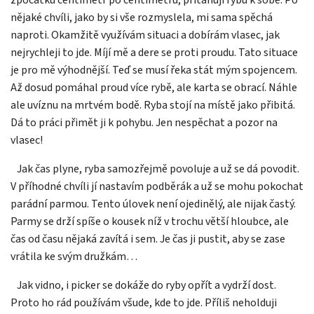
nějaké chvíli, jako by si vše rozmyslela, mi sama spěchá
naproti. Okamžitě využívám situaci a dobírám vlasec, jak
nejrychleji to jde. Míjí mě a dere se proti proudu. Tato situace
je pro mě výhodnější. Teď se musí řeka stát mým spojencem.
Až dosud pomáhal proud více rybě, ale karta se obrací. Náhle
ale uvíznu na mrtvém bodě. Ryba stojí na místě jako přibitá.
Dá to práci přimět ji k pohybu. Jen nespěchat a pozor na
vlasec!
Jak čas plyne, ryba samozřejmě povoluje a už se dá povodit.
V příhodné chvíli jí nastavím podběrák a už se mohu pokochat
parádní parmou. Tento úlovek není ojedinělý, ale nijak častý.
Parmy se drží spíše o kousek níž v trochu větší hloubce, ale
čas od času nějaká zavítá i sem. Je čas ji pustit, aby se zase
vrátila ke svým družkám…
Jak vidno, i picker se dokáže do ryby opřít a vydrží dost.
Proto ho rád používám všude, kde to jde. Příliš neholduji