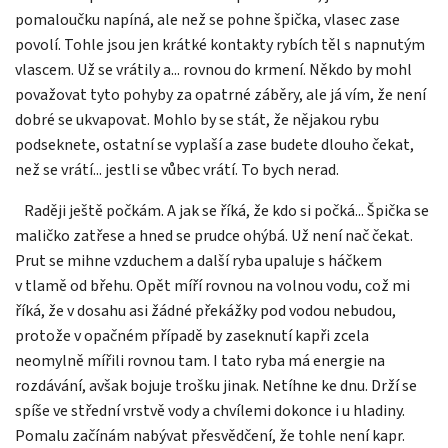
pomaloučku napíná, ale než se pohne špička, vlasec zase
povolí. Tohle jsou jen krátké kontakty rybích těl s napnutým
vlascem. Už se vrátily a... rovnou do krmení. Někdo by mohl
považovat tyto pohyby za opatrné záběry, ale já vím, že není
dobré se ukvapovat. Mohlo by se stát, že nějakou rybu
podseknete, ostatní se vyplaší a zase budete dlouho čekat,
než se vrátí... jestli se vůbec vrátí. To bych nerad.
Raději ještě počkám. A jak se říká, že kdo si počká... Špička se
maličko zatřese a hned se prudce ohýbá. Už není nač čekat.
Prut se mihne vzduchem a další ryba upaluje s háčkem
v tlamě od břehu. Opět míří rovnou na volnou vodu, což mi
říká, že v dosahu asi žádné překážky pod vodou nebudou,
protože v opačném případě by zaseknutí kapři zcela
neomylně mířili rovnou tam. I tato ryba má energie na
rozdávání, avšak bojuje trošku jinak. Netíhne ke dnu. Drží se
spíše ve střední vrstvě vody a chvílemi dokonce i u hladiny.
Pomalu začínám nabývat přesvědčení, že tohle není kapr.