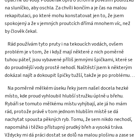
na sluníčko, aby oschla. Za chvíli končím a je čas na malou
rekapitulaci, po které mohu konstatovat jen to, že jsem
spokojený a že v jemných proutcích dřímá mnohem víc, než
by člověk čekal.
Rád používám tyto pruty i na tekoucích vodách, ovšem
problém je v tom, že i když mají některé z nich poměrně
tuhou páteř, jsou vybavené příliš jemnými špičkami, které se
do proudnější vody prostě nehodí. Naštěstí jsem k některým
dokázal najít a dokoupit špičky tužší, takže je po problému…
Na poměrně mělkém úseku řeky jsem našel docela hezké
místo, kde proud vyhloubil hlubší stružku úplně u břehu.
Rybáři se tomuto mělkému místu vyhýbají, ale já ho mám
rád, protože právě v tom jednom hlubším místě se dá
nachytat spousta pěkných ryb. Tomu, že sem nikdo nechodí,
napomáhá i těžko přístupný prudký břeh a vysoká tráva.
Vždycky mi dá práci dostat se dolů na malou plošinu a zase se