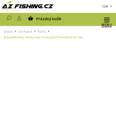
CZK
Prázdný košík
Hledat
Domů
Lov Kaprů
Háčky
/
/
/
RidgeMonkey Háčky Ape-X Straight Point Barbed 10ks