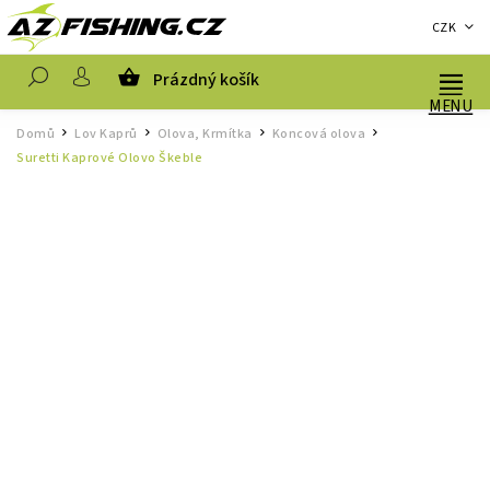
CZK
Prázdný košík
Hledat
Domů
Lov Kaprů
Olova, Krmítka
Koncová olova
/
/
/
/
Suretti Kaprové Olovo Škeble