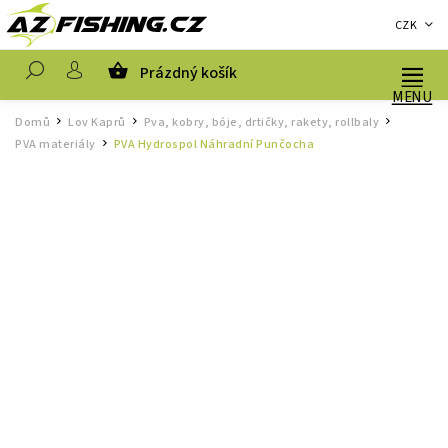
CZK
Prázdný košík
Hledat
Domů
Lov Kaprů
Pva, kobry, bóje, drtičky, rakety, rollbaly
/
/
/
PVA materiály
PVA Hydrospol Náhradní Punčocha
/