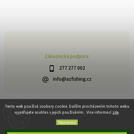
Zákaznická podpora:
277 277 002
info@azfishing.cz
Tento web používá soubory cookie. Dalším procházením tohoto webu
vyjadřujete souhlas s jejich používáním.. Více informací
zde
.
Copyright 2026
AzFishing.cz
. Všechna práva vyhrazena.
Vytvořil
Shoptet
| Design
Shoptak.cz
Nastavení