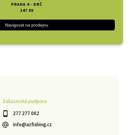
PRAHA 4 - KRČ
147 00
Navigovat na prodejnu
Zákaznická podpora:
277 277 002
info@azfishing.cz