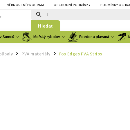
VĚRNOSTNÍ PROGRAM
OBCHODNÍ PODMÍNKY
PODMÍNKY OCHRA
a:
Hledat
v Sumců
Mořský rybolov
Feeder a plavaná
ollbaly
PVA materiály
Fox Edges PVA Strips
/
/