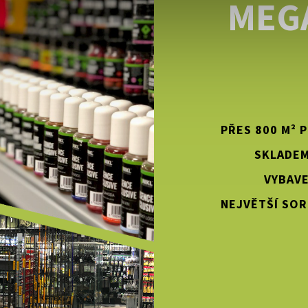
MEG
PŘES 800 M² 
SKLADEM
VYBAVE
NEJVĚTŠÍ SOR