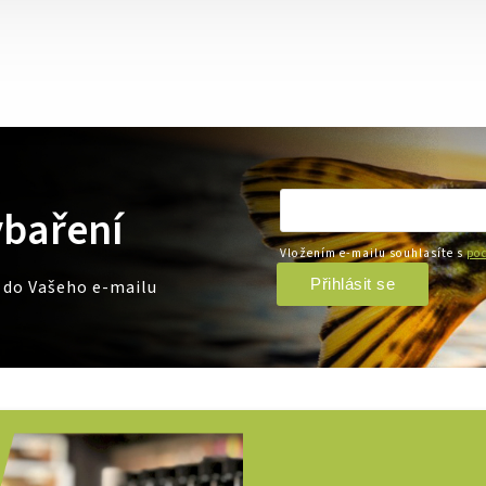
ybaření
Vložením e-mailu souhlasíte s
pod
Přihlásit se
e do Vašeho e-mailu