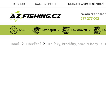
KONTAKT
NÁKUPNÍ RÁDCE
REKLAMACE A VRÁCENÍ ZBOŽÍ
Zákaznická podpor
277 277 002
AKCE
Lov Kaprů
Lov dravců
Lo
Domů
Oblečení
Holínky, broďáky, brodící boty
/
/
/