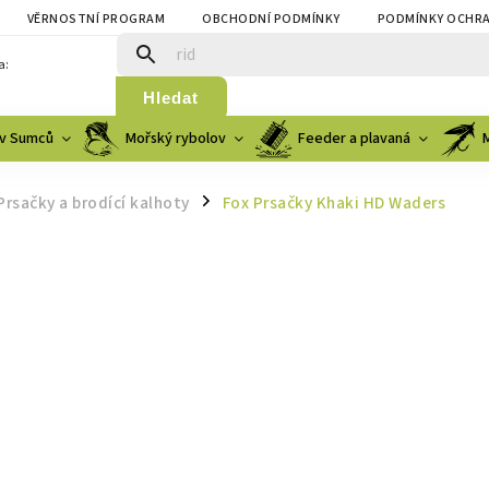
VĚRNOSTNÍ PROGRAM
OBCHODNÍ PODMÍNKY
PODMÍNKY OCHRA
a:
Hledat
v Sumců
Mořský rybolov
Feeder a plavaná
Prsačky a brodící kalhoty
Fox Prsačky Khaki HD Waders
/