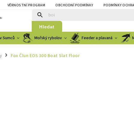
VĚRNOSTNÍ PROGRAM
OBCHODNÍ PODMÍNKY
PODMÍNKY OCHRA
a:
Hledat
v Sumců
Mořský rybolov
Feeder a plavaná
y
Fox Člun EOS 300 Boat Slat Floor
/