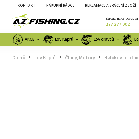
KONTAKT
NÁKUPNÍ RÁDCE
REKLAMACE A VRÁCENÍ ZBOŽÍ
Zákaznická podpor
277 277 002
AKCE
Lov Kaprů
Lov dravců
Lo
Domů
Lov Kaprů
Čluny, Motory
Nafukovací člun
/
/
/