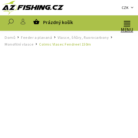
CZK
Prázdný košík
Hledat
Domů
Feeder a plavaná
Vlasce, šňůry, fluorocarbony
/
/
/
Monofilní vlasce
Colmic Vlasec Fendreel 150m
/