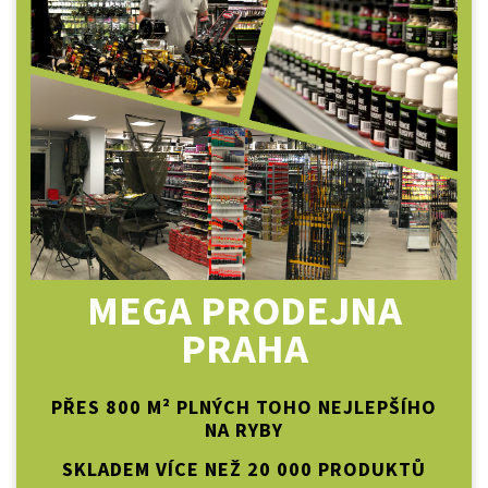
MEGA PRODEJNA
PRAHA
PŘES 800 M² PLNÝCH TOHO NEJLEPŠÍHO
NA RYBY
SKLADEM VÍCE NEŽ 20 000 PRODUKTŮ