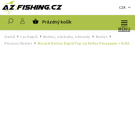
CZK
Prázdný košík
Hledat
Domů
Lov Kaprů
Boilies, nástrahy, návnady
Boilies
/
/
/
/
Plovoucí Boilies
Mivardi Boilies Rapid Pop Up Reflex Pineapple + N.BA.
/