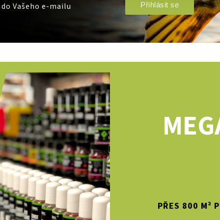
Přihlásit se
e do Vašeho e-mailu
MEG
PŘES 800 M² 