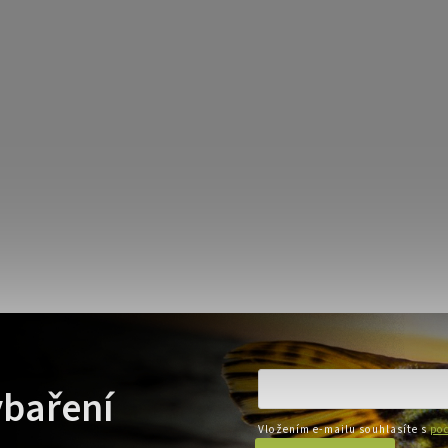
ybaření
Vložením e-mailu souhlasíte s
pod