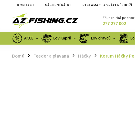
KONTAKT
NÁKUPNÍ RÁDCE
REKLAMACE A VRÁCENÍ ZBOŽÍ
Zákaznická podpor
277 277 002
AKCE
Lov Kaprů
Lov dravců
Lo
Domů
Feeder a plavaná
Háčky
Korum Háčky Pen
/
/
/