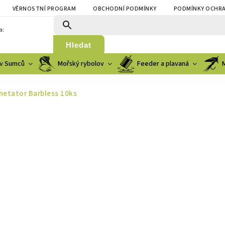
VĚRNOSTNÍ PROGRAM
OBCHODNÍ PODMÍNKY
PODMÍNKY OCHRA
a:
Hledat
v Sumců
Mořský rybolov
Feeder a plavaná
etator Barbless 10ks