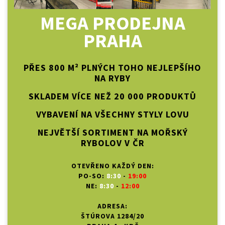
MEGA PRODEJNA
PRAHA
PŘES 800 M² PLNÝCH TOHO NEJLEPŠÍHO
NA RYBY
SKLADEM VÍCE NEŽ 20 000 PRODUKTŮ
VYBAVENÍ NA VŠECHNY STYLY LOVU
NEJVĚTŠÍ SORTIMENT NA MOŘSKÝ
RYBOLOV V ČR
OTEVŘENO KAŽDÝ DEN:
PO-SO:
8:30
-
19:00
NE:
8:30
-
12:00
ADRESA:
ŠTÚROVA 1284/20