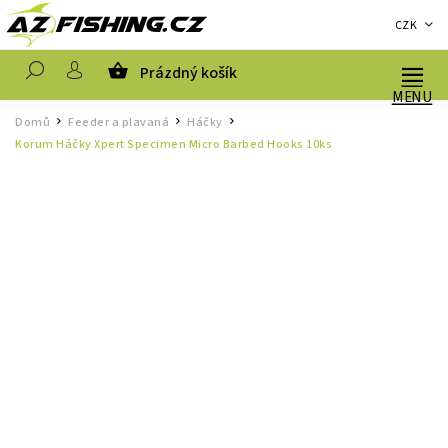
CZK
Prázdný košík
Hledat
Domů
Feeder a plavaná
Háčky
/
/
/
Korum Háčky Xpert Specimen Micro Barbed Hooks 10ks