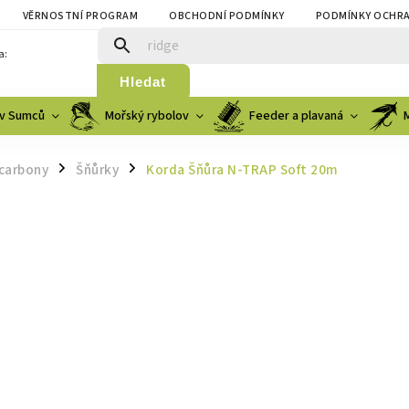
VĚRNOSTNÍ PROGRAM
OBCHODNÍ PODMÍNKY
PODMÍNKY OCHRA
a:
Hledat
v Sumců
Mořský rybolov
Feeder a plavaná
ocarbony
Šňůrky
Korda Šňůra N-TRAP Soft 20m
/
/