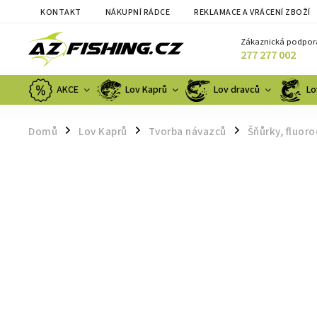
KONTAKT
NÁKUPNÍ RÁDCE
REKLAMACE A VRÁCENÍ ZBOŽÍ
Zákaznická podpor
277 277 002
AKCE
Lov Kaprů
Lov dravců
Lo
Domů
Lov Kaprů
Tvorba návazců
Šňůrky, fluor
/
/
/