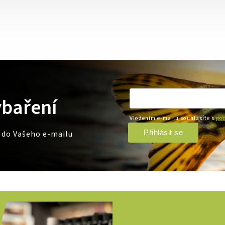
ybaření
Vložením e-mailu souhlasíte s
pod
Přihlásit se
e do Vašeho e-mailu