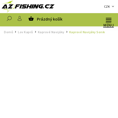
CZK
Prázdný košík
Hledat
Domů
Lov Kaprů
Kaprové Navijáky
Kaprové Navijáky Sonik
/
/
/