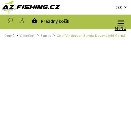
CZK
Prázdný košík
Hledat
Domů
Oblečení
Bundy
Geoff Anderson Bunda Dozer Light Černá
/
/
/