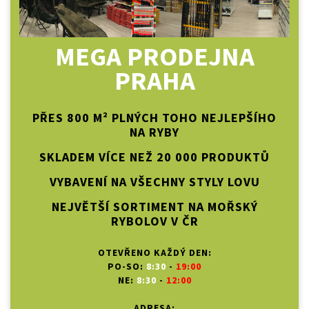
MEGA PRODEJNA
PRAHA
PŘES 800 M² PLNÝCH TOHO NEJLEPŠÍHO
NA RYBY
SKLADEM VÍCE NEŽ 20 000 PRODUKTŮ
VYBAVENÍ NA VŠECHNY STYLY LOVU
NEJVĚTŠÍ SORTIMENT NA MOŘSKÝ
RYBOLOV V ČR
OTEVŘENO KAŽDÝ DEN:
PO-SO:
8:30
-
19:00
NE:
8:30
-
12:00
ADRESA: