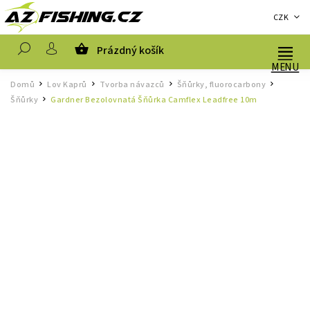
CZK
Prázdný košík
Hledat
Domů
Lov Kaprů
Tvorba návazců
Šňůrky, fluorocarbony
/
/
/
/
Šňůrky
Gardner Bezolovnatá Šňůrka Camflex Leadfree 10m
/