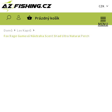
CZK
Prázdný košík
Hledat
Domů
Lov Kaprů
/
/
Fox Rage Gumová Nástraha Scent Shad Ultra Natural Perch