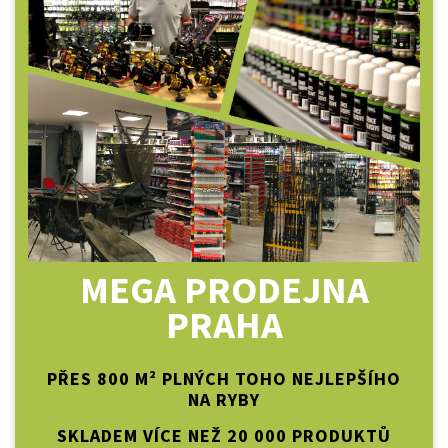
MEGA PRODEJNA
PRAHA
PŘES 800 M² PLNÝCH TOHO NEJLEPŠÍHO
NA RYBY
SKLADEM VÍCE NEŽ 20 000 PRODUKTŮ