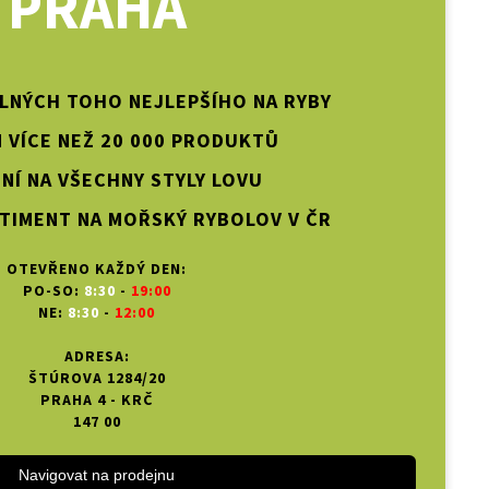
PRAHA
PLNÝCH TOHO NEJLEPŠÍHO NA RYBY
 VÍCE NEŽ 20 000 PRODUKTŮ
NÍ NA VŠECHNY STYLY LOVU
TIMENT NA MOŘSKÝ RYBOLOV V ČR
OTEVŘENO KAŽDÝ DEN:
PO-SO:
8:30
-
19:00
NE:
8:30
-
12:00
ADRESA:
ŠTÚROVA 1284/20
PRAHA 4 - KRČ
147 00
Navigovat na prodejnu