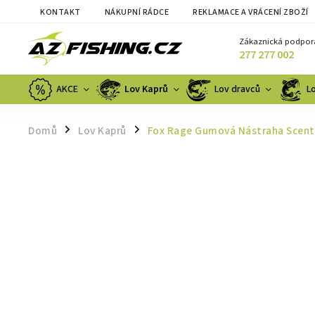
KONTAKT
NÁKUPNÍ RÁDCE
REKLAMACE A VRÁCENÍ ZBOŽÍ
Zákaznická podpor
277 277 002
AKCE
Lov Kaprů
Lov dravců
L
Domů
Lov Kaprů
Fox Rage Gumová Nástraha Scent
/
/