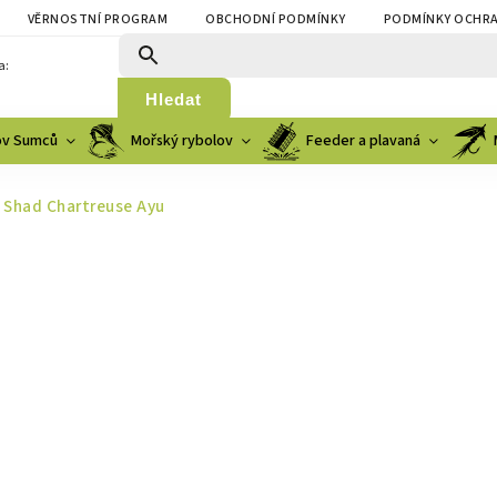
VĚRNOSTNÍ PROGRAM
OBCHODNÍ PODMÍNKY
PODMÍNKY OCHRA
a:
Hledat
ov Sumců
Mořský rybolov
Feeder a plavaná
 Shad Chartreuse Ayu