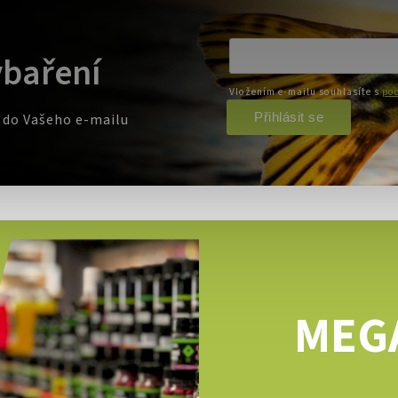
ybaření
Vložením e-mailu souhlasíte s
pod
Přihlásit se
e do Vašeho e-mailu
MEG