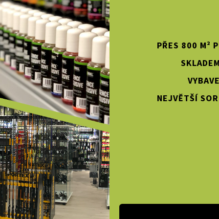
PŘES 800 M² 
SKLADEM
VYBAVE
NEJVĚTŠÍ SOR