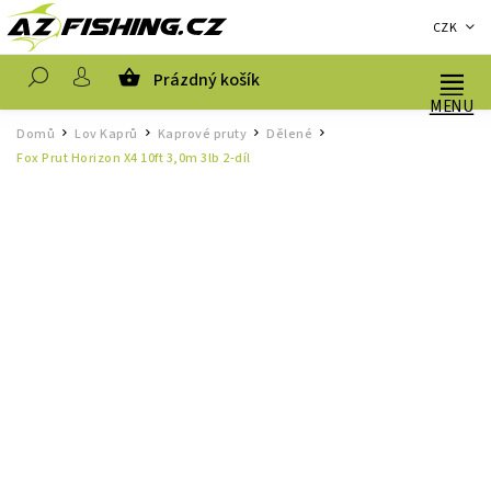
CZK
Prázdný košík
Hledat
Domů
Lov Kaprů
Kaprové pruty
Dělené
/
/
/
/
Fox Prut Horizon X4 10ft 3,0m 3lb 2-díl