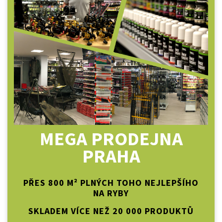
MEGA PRODEJNA
PRAHA
PŘES 800 M² PLNÝCH TOHO NEJLEPŠÍHO
NA RYBY
SKLADEM VÍCE NEŽ 20 000 PRODUKTŮ