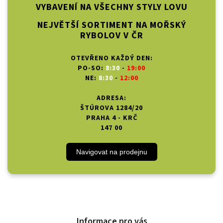
VYBAVENÍ NA VŠECHNY STYLY LOVU
NEJVĚTŠÍ SORTIMENT NA MOŘSKÝ
RYBOLOV V ČR
OTEVŘENO KAŽDÝ DEN:
PO-SO:
8:30
-
19:00
NE:
8:30
-
12:00
ADRESA:
ŠTÚROVA 1284/20
PRAHA 4 - KRČ
147 00
Navigovat na prodejnu
Informace pro vás