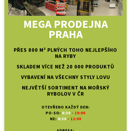
MEGA PRODEJNA
PRAHA
PŘES 800 M² PLNÝCH TOHO NEJLEPŠÍHO
NA RYBY
SKLADEM VÍCE NEŽ 20 000 PRODUKTŮ
VYBAVENÍ NA VŠECHNY STYLY LOVU
NEJVĚTŠÍ SORTIMENT NA MOŘSKÝ
RYBOLOV V ČR
OTEVŘENO KAŽDÝ DEN:
PO-SO:
8:30
-
19:00
NE:
8:30
-
12:00
ADRESA: