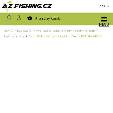
CZK
Prázdný košík
Hledat
Domů
Lov Kaprů
Pva, kobry, bóje, drtičky, rakety, rollbaly
/
/
/
PVA materiály
Carp´R´Us Náhradní PVA Punčocha PVA Stick Refill
/